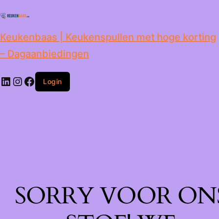
de
inhoud
Keukenbaas | Keukenspullen met hoge korting
– Dagaanbiedingen
Login
SORRY VOOR ON