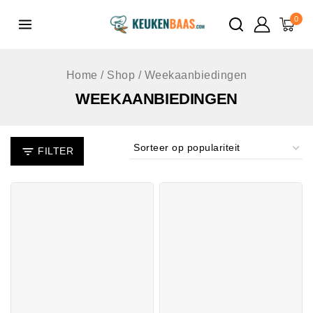
de
0
inhoud
Home
/
Shop
/
Weekaanbiedingen
WEEKAANBIEDINGEN
FILTER