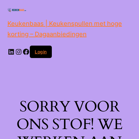
de
inhoud
Keukenbaas | Keukenspullen met hoge
korting – Dagaanbiedingen
Login
SORRY VOOR
ONS STOF! WE