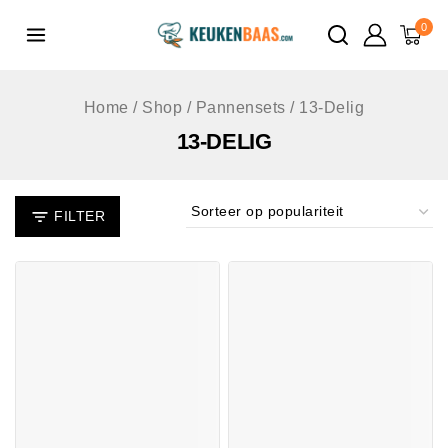
de
0
inhoud
Home
/
Shop
/
Pannensets
/
13-Delig
13-DELIG
FILTER