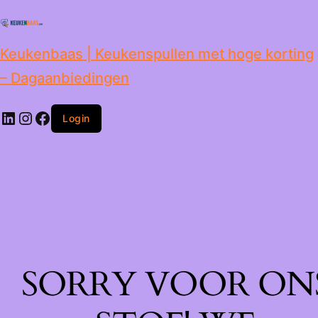
de
inhoud
Keukenbaas | Keukenspullen met hoge korting
– Dagaanbiedingen
Login
SORRY VOOR ON