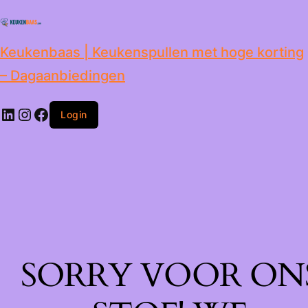
de
inhoud
Keukenbaas | Keukenspullen met hoge korting
– Dagaanbiedingen
Login
SORRY VOOR ON