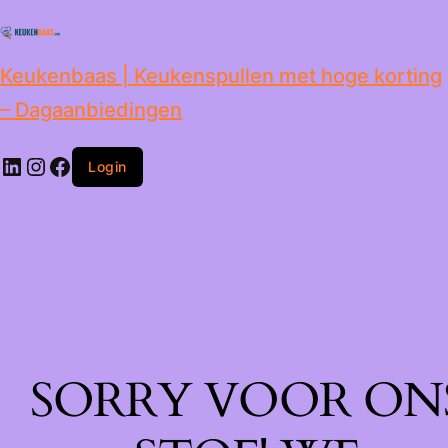
de
inhoud
Keukenbaas | Keukenspullen met hoge korting
– Dagaanbiedingen
Login
SORRY VOOR ON