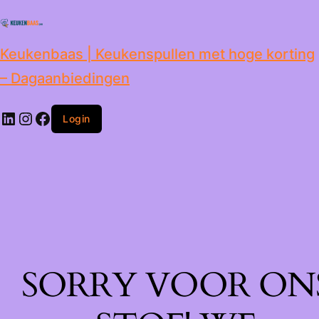
de
inhoud
Keukenbaas | Keukenspullen met hoge korting
– Dagaanbiedingen
Login
SORRY VOOR ON