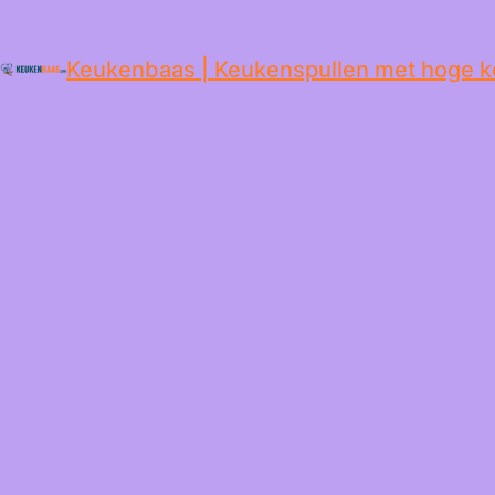
de
inhoud
Keukenbaas | Keukenspullen met hoge k