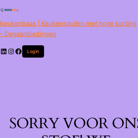
de
inhoud
Keukenbaas | Keukenspullen met hoge korting
– Dagaanbiedingen
Login
SORRY VOOR ON