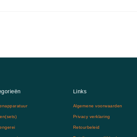
egorieën
Links
enapparatuur
Algemene voorwaarden
en(sets)
Privacy verklaring
engerei
Retourbeleid