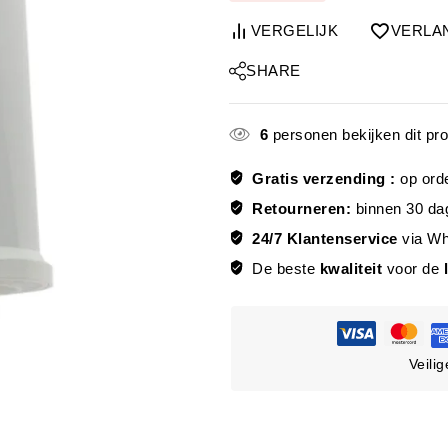
VERGELIJK
VERLA
SHARE
6
personen bekijken dit pr
Gratis verzending :
op ord
Retourneren:
binnen 30 da
24/7 Klantenservice
via W
De beste
kwaliteit
voor de
Veili