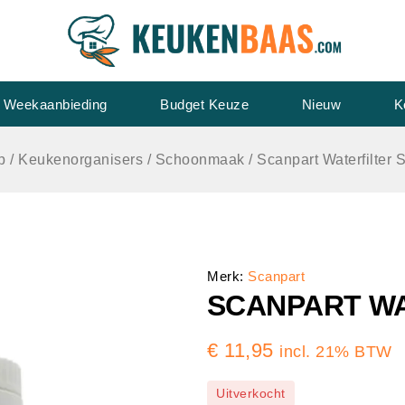
Weekaanbieding
Budget Keuze
Nieuw
K
p
/
Keukenorganisers
/
Schoonmaak
/
Scanpart Waterfilter
Merk:
Scanpart
SCANPART WA
€
11,95
incl. 21% BTW
Uitverkocht