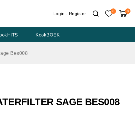
0
0
Login - Register
ookHITS
KookBOEK
 Sage Bes008
TERFILTER SAGE BES008