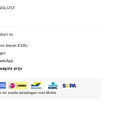
NGLIJST
oduct nu
ers boven €100,-
gen
hatsApp
laagste prijs
ge en snelle betalingen met Mollie