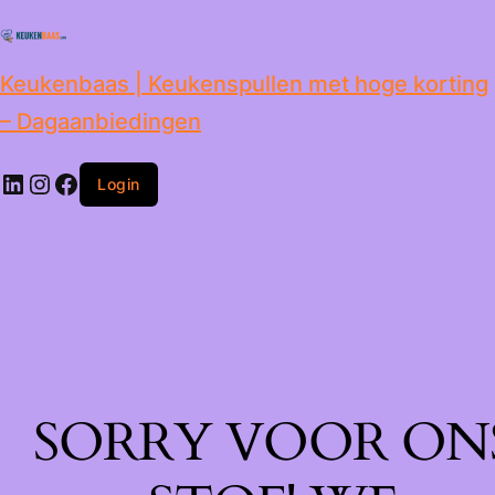
de
inhoud
Keukenbaas | Keukenspullen met hoge korting
– Dagaanbiedingen
Login
SORRY VOOR ON