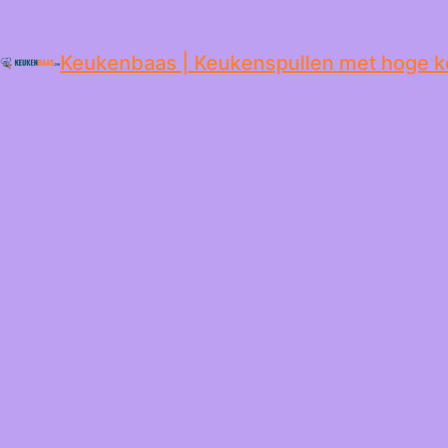
de
inhoud
Keukenbaas | Keukenspullen met hoge k