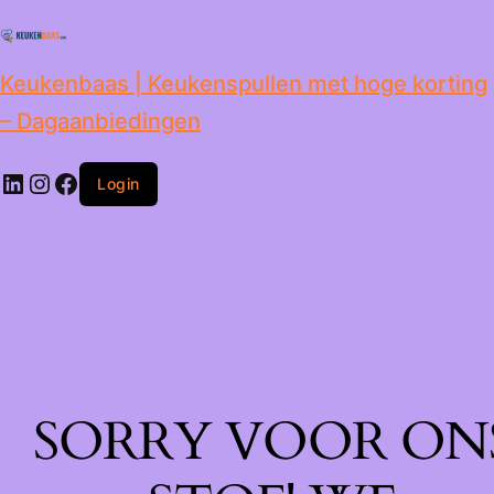
de
inhoud
Keukenbaas | Keukenspullen met hoge korting
– Dagaanbiedingen
Login
SORRY VOOR ON