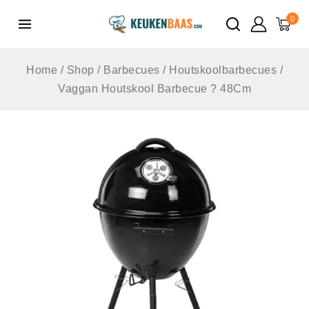
de
0
inhoud
Home
/
Shop
/
Barbecues
/
Houtskoolbarbecues
/
Vaggan Houtskool Barbecue ? 48Cm