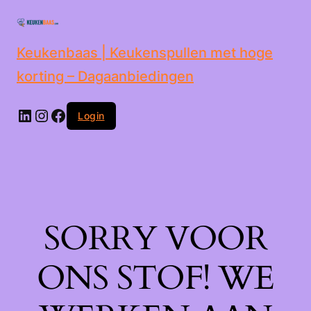
de
inhoud
Keukenbaas | Keukenspullen met hoge
korting – Dagaanbiedingen
Login
SORRY VOOR
ONS STOF! WE