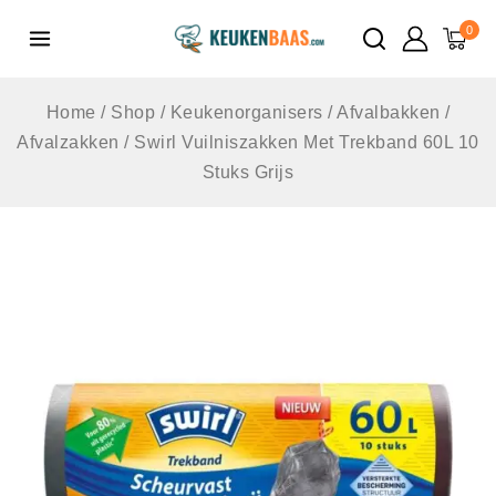
de
0
inhoud
Home
/
Shop
/
Keukenorganisers
/
Afvalbakken
/
Afvalzakken
/
Swirl Vuilniszakken Met Trekband 60L 10
Stuks Grijs