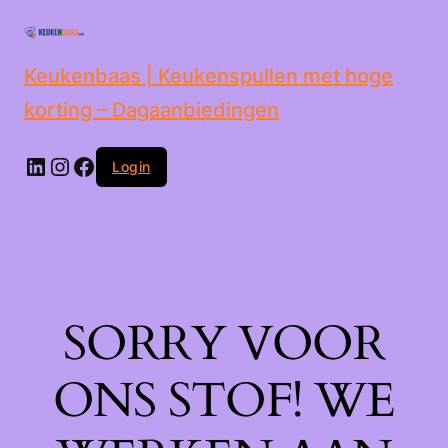
de
inhoud
Keukenbaas | Keukenspullen met hoge
korting – Dagaanbiedingen
Login
SORRY VOOR
ONS STOF! WE