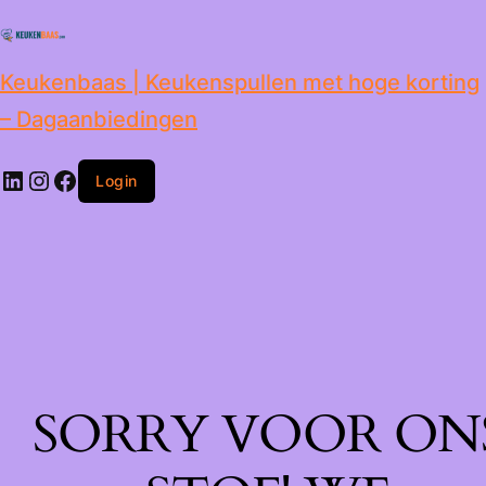
de
inhoud
Keukenbaas | Keukenspullen met hoge korting
– Dagaanbiedingen
Login
SORRY VOOR ON