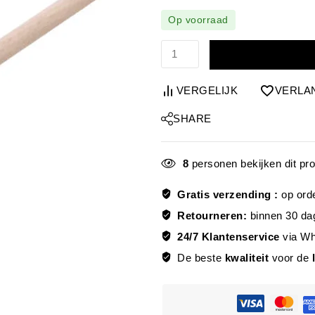
Op voorraad
VERGELIJK
VERLA
SHARE
8
personen bekijken dit pr
Gratis verzending :
op ord
Retourneren:
binnen 30 da
24/7 Klantenservice
via W
De beste
kwaliteit
voor de