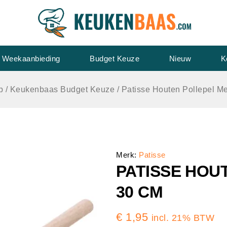
Weekaanbieding
Budget Keuze
Nieuw
K
p
/
Keukenbaas Budget Keuze
/
Patisse Houten Pollepel M
Merk:
Patisse
PATISSE HOU
30 CM
€
1,95
incl. 21% BTW