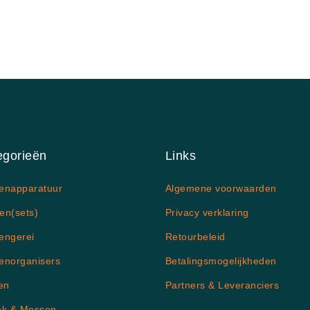
egorieën
Links
enapparatuur
Algemene voorwaarden
en(sets)
Privacy verklaring
engerei
Retourbeleid
enorganisers
Betalingsmogelijkheden
en
Partners & Leveranciers
ek & Messen