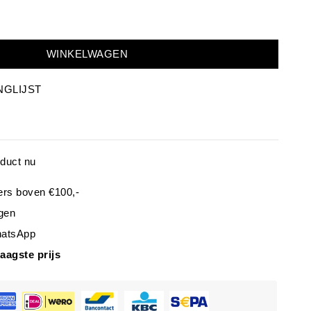
WINKELWAGEN
NGLIJST
oduct nu
ers boven €100,-
gen
hatsApp
laagste prijs