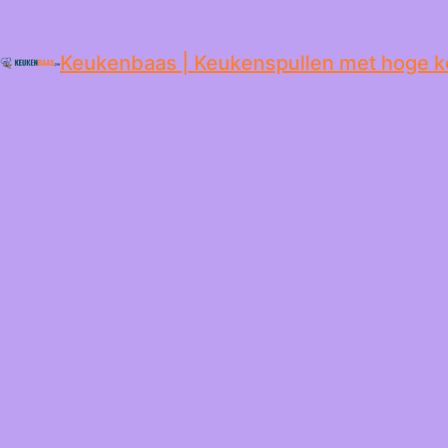
de
inhoud
Keukenbaas | Keukenspullen met hoge k