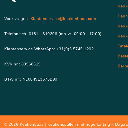
Keuk
Pann
Voor vragen:
Klantenservice@keukenbaas.com
Keuk
Telefonisch: 0181 - 310206 (ma-vr: 09:00 - 17:00)
Keuk
Tafel
Klantenservice WhatsApp: +31(0)6 5745 1202
Best
KVK nr.: 80968619
Barb
BTW nr.: NL004913576B90
© 2026 Keukenbaas | Keukenspullen met hoge korting – Dagaan