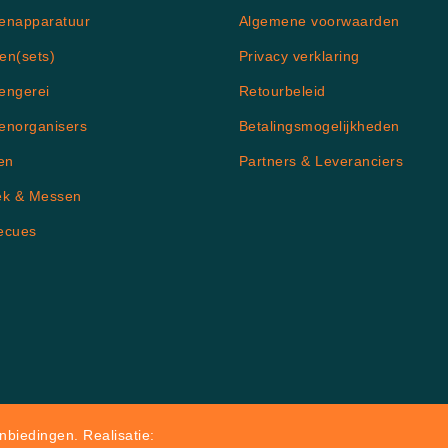
enapparatuur
Algemene voorwaarden
en(sets)
Privacy verklaring
engerei
Retourbeleid
enorganisers
Betalingsmogelijkheden
en
Partners & Leveranciers
ek & Messen
ecues
biedingen. Realisatie: