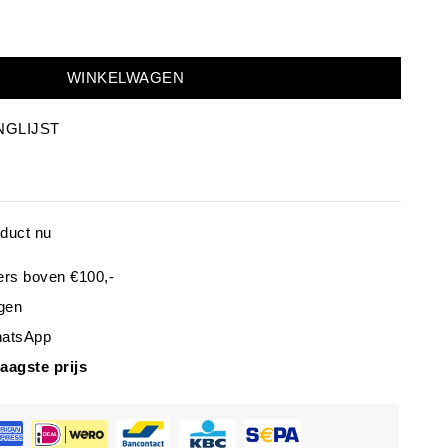
WINKELWAGEN
NGLIJST
oduct nu
ers boven €100,-
gen
hatsApp
laagste prijs