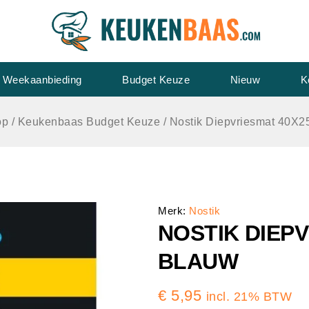
Weekaanbieding
Budget Keuze
Nieuw
K
op
/
Keukenbaas Budget Keuze
/
Nostik Diepvriesmat 40X
Merk:
Nostik
NOSTIK DIEP
BLAUW
€
5,95
incl. 21% BTW