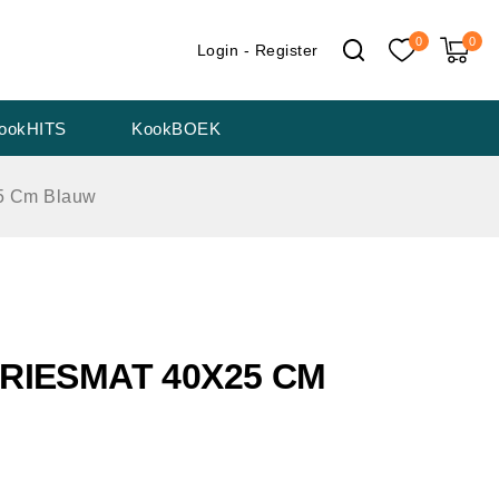
0
0
Login - Register
ookHITS
KookBOEK
25 Cm Blauw
VRIESMAT 40X25 CM