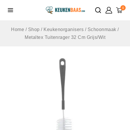
de
0
inhoud
Home
/
Shop
/
Keukenorganisers
/
Schoonmaak
/
Metaltex Tuitenrager 32 Cm Grijs/Wit