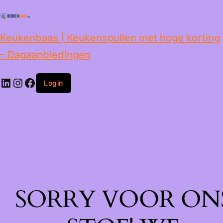
de
inhoud
Keukenbaas | Keukenspullen met hoge korting
– Dagaanbiedingen
Login
SORRY VOOR ON