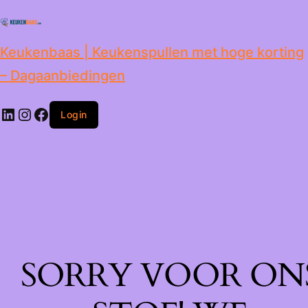
de
inhoud
Keukenbaas | Keukenspullen met hoge korting
– Dagaanbiedingen
Login
SORRY VOOR ON