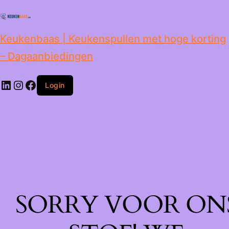
de
inhoud
Keukenbaas | Keukenspullen met hoge korting
– Dagaanbiedingen
Login
SORRY VOOR ON