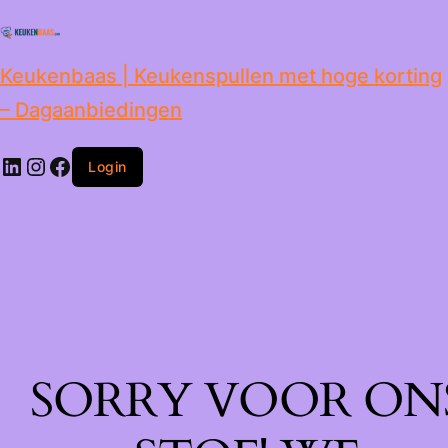
de
inhoud
Keukenbaas | Keukenspullen met hoge korting
– Dagaanbiedingen
Login
SORRY VOOR ON