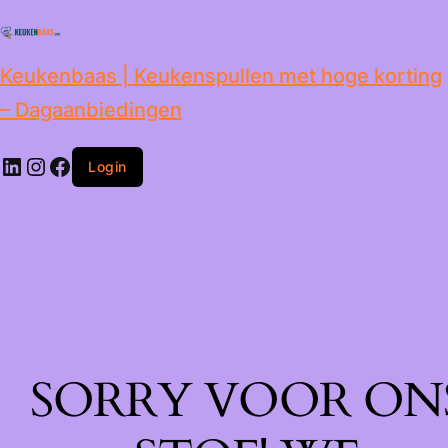
de
inhoud
Keukenbaas | Keukenspullen met hoge korting
– Dagaanbiedingen
Login
SORRY VOOR ON