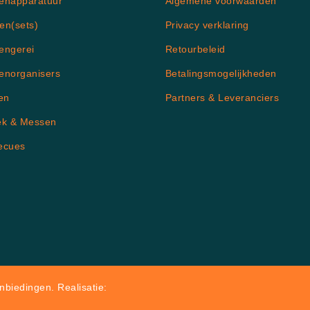
enapparatuur
Algemene voorwaarden
en(sets)
Privacy verklaring
engerei
Retourbeleid
enorganisers
Betalingsmogelijkheden
en
Partners & Leveranciers
ek & Messen
ecues
biedingen. Realisatie: