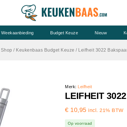
Weekaanbieding
Budget Keuze
Nieuw
K
Shop
/
Keukenbaas Budget Keuze
/
Leifheit 3022 Bakspaa
Merk:
Leifheit
LEIFHEIT 30
€
10,95
incl. 21% BTW
Op voorraad