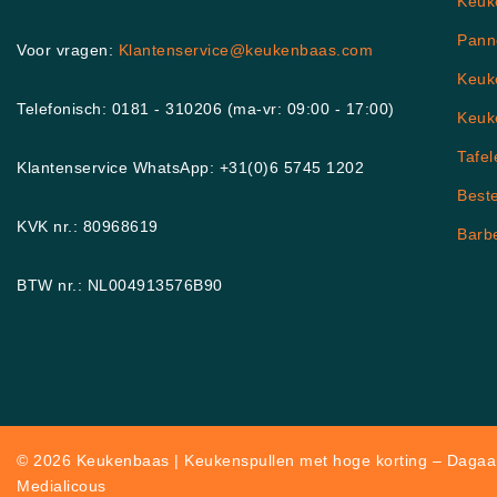
Keuk
Pann
Voor vragen:
Klantenservice@keukenbaas.com
Keuk
Telefonisch: 0181 - 310206 (ma-vr: 09:00 - 17:00)
Keuk
Tafel
Klantenservice WhatsApp: +31(0)6 5745 1202
Best
KVK nr.: 80968619
Barb
BTW nr.: NL004913576B90
© 2026 Keukenbaas | Keukenspullen met hoge korting – Dagaan
Medialicous