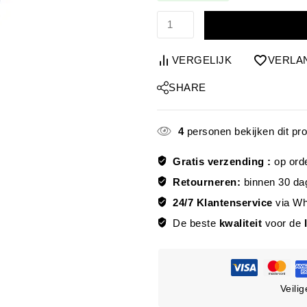
VERGELIJK
VERLA
SHARE
4
personen bekijken dit pr
Gratis verzending :
op ord
Retourneren:
binnen 30 da
24/7 Klantenservice
via W
De beste
kwaliteit
voor de
Veili