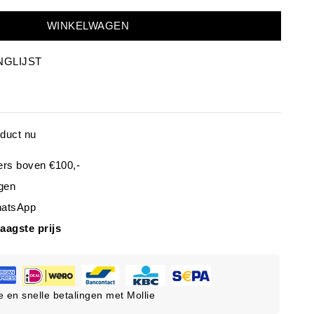
WINKELWAGEN
NGLIJST
oduct nu
ers boven €100,-
gen
hatsApp
laagste prijs
ge en snelle betalingen met Mollie