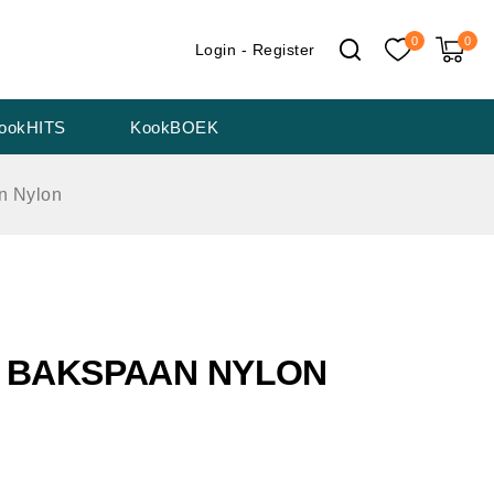
0
0
Login - Register
ookHITS
KookBOEK
n Nylon
22 BAKSPAAN NYLON