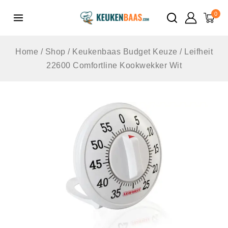
de
0
inhoud
Home
/
Shop
/
Keukenbaas Budget Keuze
/
Leifheit
22600 Comfortline Kookwekker Wit