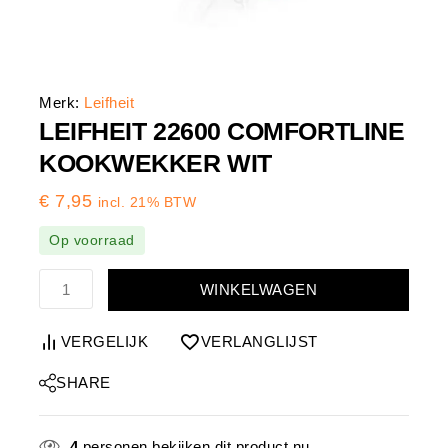
Merk:
Leifheit
LEIFHEIT 22600 COMFORTLINE
KOOKWEKKER WIT
€
7,95
incl. 21% BTW
Op voorraad
WINKELWAGEN
VERGELIJK
VERLANGLIJST
SHARE
4
personen bekijken dit product nu