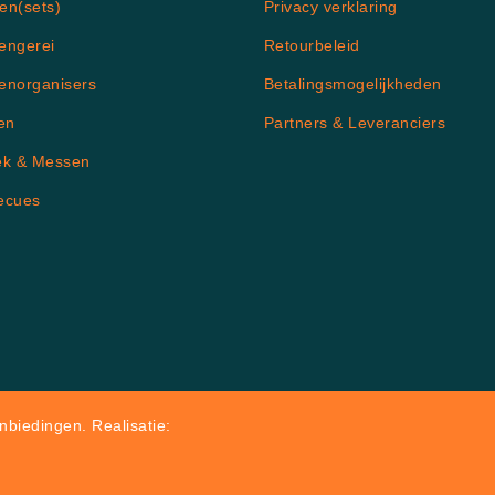
en(sets)
Privacy verklaring
engerei
Retourbeleid
enorganisers
Betalingsmogelijkheden
en
Partners & Leveranciers
ek & Messen
ecues
biedingen. Realisatie: