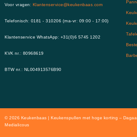
Pann
Voor vragen:
Klantenservice@keukenbaas.com
Keuk
Telefonisch: 0181 - 310206 (ma-vr: 09:00 - 17:00)
Keuk
Tafel
Klantenservice WhatsApp: +31(0)6 5745 1202
Best
KVK nr.: 80968619
Barb
BTW nr.: NL004913576B90
© 2026 Keukenbaas | Keukenspullen met hoge korting – Dagaan
Medialicous