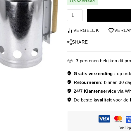
Op voorraad
VERGELIJK
VERLA
SHARE
7
personen bekijken dit pr
Gratis verzending :
op ord
Retourneren:
binnen 30 da
24/7 Klantenservice
via W
De beste
kwaliteit
voor de
Veili