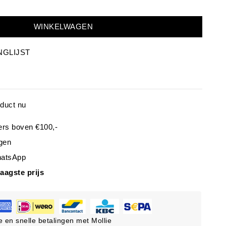
WINKELWAGEN
NGLIJST
oduct nu
ers boven €100,-
gen
hatsApp
laagste prijs
ge en snelle betalingen met Mollie