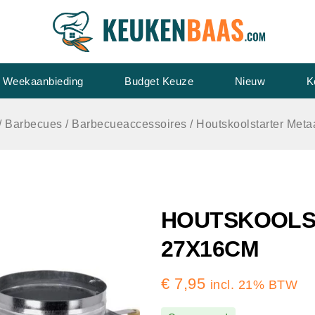
Weekaanbieding
Budget Keuze
Nieuw
K
/
Barbecues
/
Barbecueaccessoires
/
Houtskoolstarter Met
HOUTSKOOLS
27X16CM
€
7,95
incl. 21% BTW