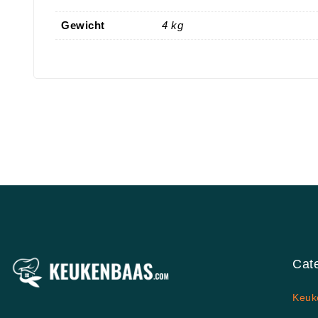
Gewicht
4 kg
Cat
Keuk