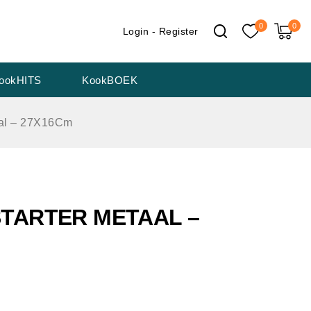
0
0
Login - Register
ookHITS
KookBOEK
aal – 27X16Cm
TARTER METAAL –