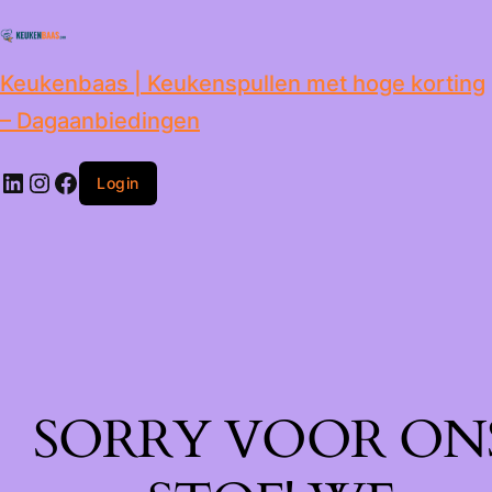
de
inhoud
Keukenbaas | Keukenspullen met hoge korting
– Dagaanbiedingen
Login
SORRY VOOR ON