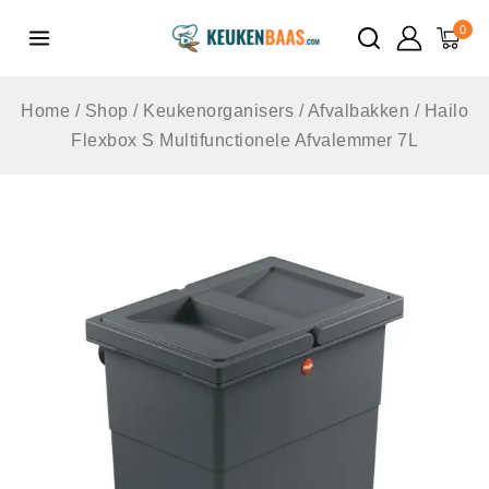
de
0
inhoud
Home
/
Shop
/
Keukenorganisers
/
Afvalbakken
/
Hailo
Flexbox S Multifunctionele Afvalemmer 7L