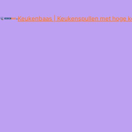
de
inhoud
Keukenbaas | Keukenspullen met hoge k