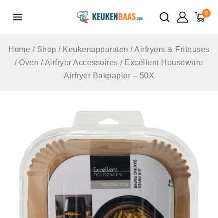
de
0
inhoud
Home
/
Shop
/
Keukenapparaten
/
Airfryers & Friteuses
/
Oven / Airfryer Accessoires
/
Excellent Houseware
Airfryer Bakpapier – 50X