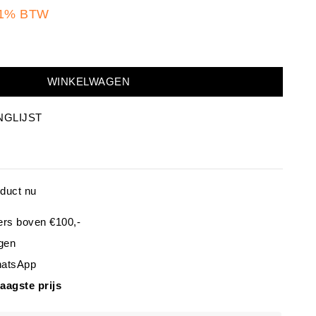
 21% BTW
WINKELWAGEN
NGLIJST
oduct nu
ers boven €100,-
gen
hatsApp
laagste prijs