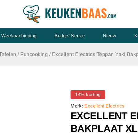
Weekaanbieding
Budget Keuze
Nieuw
K
Tafelen
/
Funcooking
/
Excellent Electrics Teppan Yaki Bak
14% korting
Merk:
Excellent Electrics
EXCELLENT E
BAKPLAAT XL