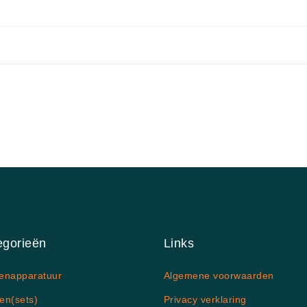
egorieën
Links
enapparatuur
Algemene voorwaarden
en(sets)
Privacy verklaring