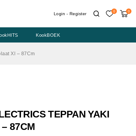
0
0
Login - Register
ookHITS
KookBOEK
plaat Xl – 87Cm
LECTRICS TEPPAN YAKI
 – 87CM