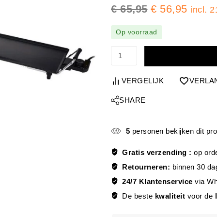
€
65,95
€
56,95
incl.
Op voorraad
VERGELIJK
VERLA
SHARE
5
personen bekijken dit pr
Gratis verzending :
op ord
Retourneren:
binnen 30 da
24/7 Klantenservice
via W
De beste
kwaliteit
voor de