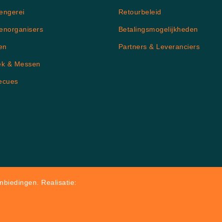
engerei
Retourbeleid
enorganisers
Betalingsmogelijkheden
en
Partners & Leveranciers
ek & Messen
ecues
biedingen. Realisatie: