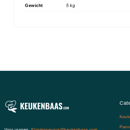
Gewicht
5 kg
Cat
Keuk
Pann
Voor vragen:
Klantenservice@keukenbaas.com