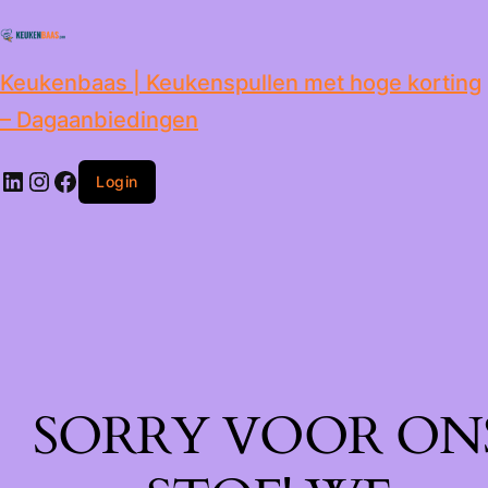
de
inhoud
Keukenbaas | Keukenspullen met hoge korting
– Dagaanbiedingen
Login
SORRY VOOR ON