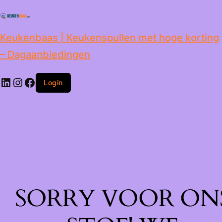
de
inhoud
Keukenbaas | Keukenspullen met hoge korting
– Dagaanbiedingen
Login
SORRY VOOR ON