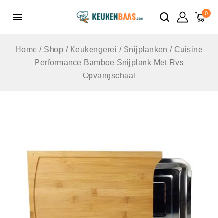
de
0
inhoud
Home
/
Shop
/
Keukengerei
/
Snijplanken
/
Cuisine
Performance Bamboe Snijplank Met Rvs
Opvangschaal