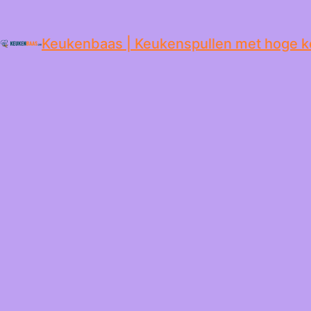
de
inhoud
Keukenbaas | Keukenspullen met hoge k