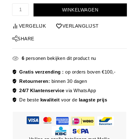
WINKELWAGEN
VERGELIJK
VERLANGLIJST
SHARE
6
personen bekijken dit product nu
Gratis verzending :
op orders boven €100,-
Retourneren:
binnen 30 dagen
24/7 Klantenservice
via WhatsApp
De beste
kwaliteit
voor de
laagste prijs
Veilige en snelle betalingen met Mollie