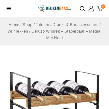
de
0
inhoud
Home
/
Shop
/
Tafelen
/
Drank- & Baraccessoires
/
Wijnrekken
/
Ceruzo Wijnrek – Stapelbaar – Metaal
Met Hout