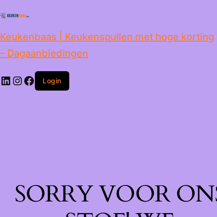
de
inhoud
Keukenbaas | Keukenspullen met hoge korting
– Dagaanbiedingen
Login
SORRY VOOR ON