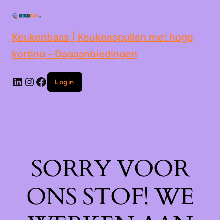
de
inhoud
Keukenbaas | Keukenspullen met hoge
korting – Dagaanbiedingen
Login
SORRY VOOR
ONS STOF! WE