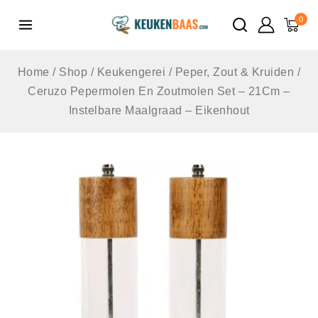
de
0
inhoud
Home
/
Shop
/
Keukengerei
/
Peper, Zout & Kruiden
/
Ceruzo Pepermolen En Zoutmolen Set – 21Cm –
Instelbare Maalgraad – Eikenhout