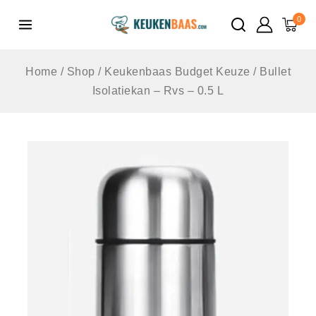
de
0
inhoud
Home
/
Shop
/
Keukenbaas Budget Keuze
/
Bullet
Isolatiekan – Rvs – 0.5 L