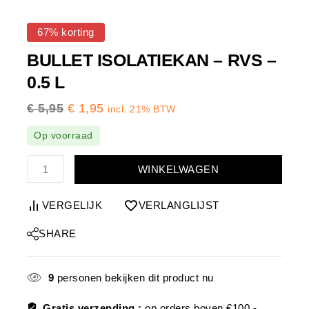
67% korting
BULLET ISOLATIEKAN – RVS –
0.5 L
€
5,95
€
1,95
incl. 21% BTW
Op voorraad
WINKELWAGEN
VERGELIJK
VERLANGLIJST
SHARE
9
personen bekijken dit product nu
Gratis verzending :
op orders boven €100,-