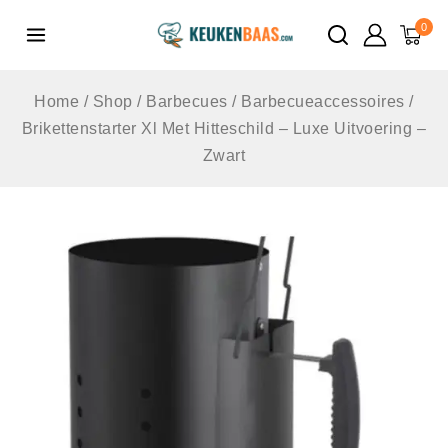
de
0
inhoud
Home
/
Shop
/
Barbecues
/
Barbecueaccessoires
/
Brikettenstarter Xl Met Hitteschild – Luxe Uitvoering –
Zwart