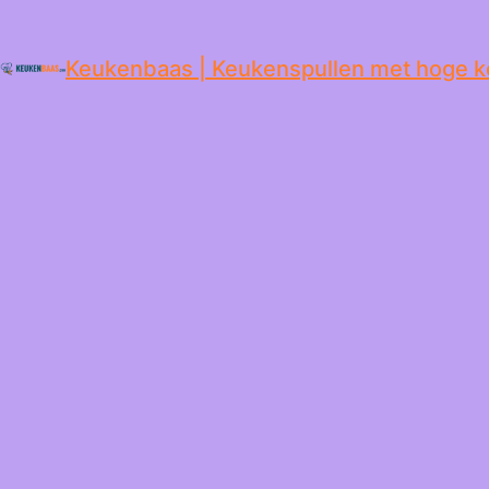
de
inhoud
Keukenbaas | Keukenspullen met hoge k