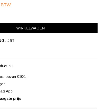
% BTW
WINKELWAGEN
NGLIJST
oduct nu
ers boven €100,-
gen
hatsApp
laagste prijs