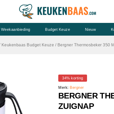
Weekaanbieding
Budget Keuze
Nieuw
K
/
Keukenbaas Budget Keuze
/
Bergner Thermosbeker 350 M
34% korting
Merk:
Bergner
BERGNER THE
ZUIGNAP