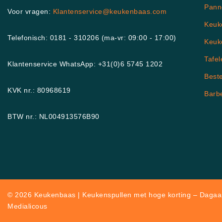
Pann
Voor vragen:
Klantenservice@keukenbaas.com
Keuk
Telefonisch: 0181 - 310206 (ma-vr: 09:00 - 17:00)
Keuk
Tafel
Klantenservice WhatsApp: +31(0)6 5745 1202
Best
KVK nr.: 80968619
Barb
BTW nr.: NL004913576B90
© 2026 Keukenbaas | Keukenspullen met hoge korting – Dagaan
Medialicous