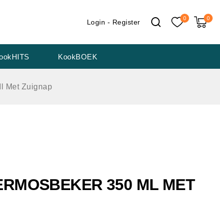
0
0
Login - Register
ookHITS
KookBOEK
l Met Zuignap
RMOSBEKER 350 ML MET