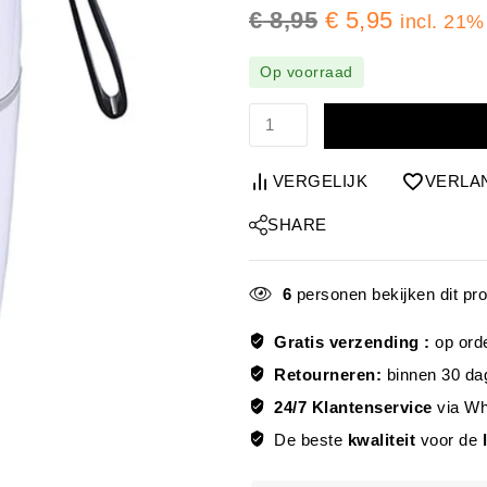
€
8,95
€
5,95
incl. 21
Op voorraad
VERGELIJK
VERLA
SHARE
6
personen bekijken dit pr
Gratis verzending :
op ord
Retourneren:
binnen 30 da
24/7 Klantenservice
via W
De beste
kwaliteit
voor de