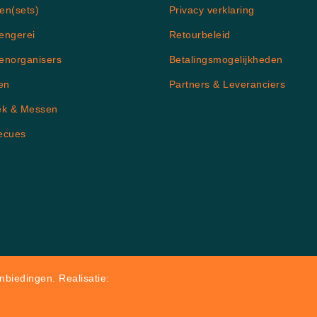
en(sets)
Privacy verklaring
engerei
Retourbeleid
enorganisers
Betalingsmogelijkheden
en
Partners & Leveranciers
ek & Messen
ecues
biedingen. Realisatie: