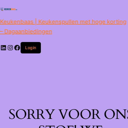
de
inhoud
Keukenbaas | Keukenspullen met hoge korting
– Dagaanbiedingen
Login
SORRY VOOR ON