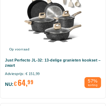
Op voorraad
Just Perfecto JL-32: 13-delige granieten kookset –
zwart
Adviesprijs:
€
151,99
64,
99
57%
€
NU:
korting