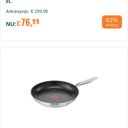
8L
Adviesprijs:
€
199,99
76,
99
62%
€
NU:
korting