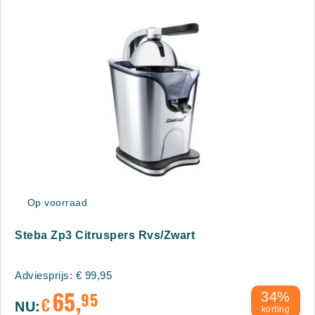
Op voorraad
Steba Zp3 Citruspers Rvs/Zwart
Adviesprijs:
€
99,95
65,
95
34%
€
NU:
korting