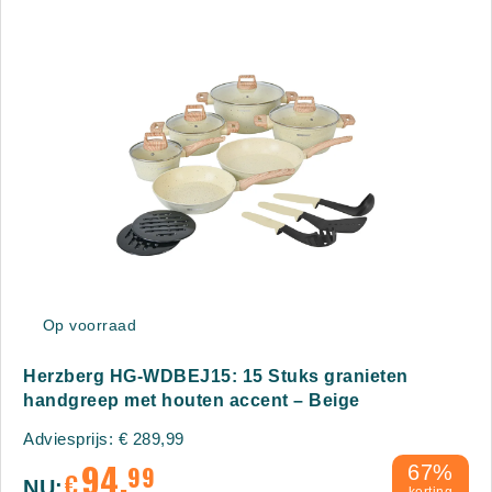
Op voorraad
Herzberg HG-WDBEJ15: 15 Stuks granieten
handgreep met houten accent – Beige
Adviesprijs:
€
289,99
94,
99
67%
€
NU: